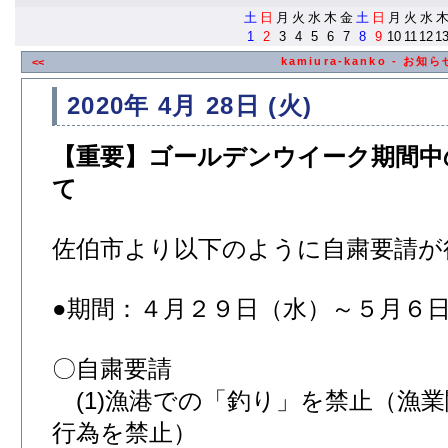
土
日
月
火
水
木
金
土
日
月
火
水
1
2
3
4
5
6
7
8
9
10
11
12
1
kamiura-kanko - お
<<
2020年 4月 28日 (火)
【重要】ゴールデンウイーク期間中
て
佐伯市より以下のように自粛要請が
●期間：４月２９日（水）～５月６
〇自粛要請
(1)漁港での「釣り」を禁止（漁
行為を禁止）