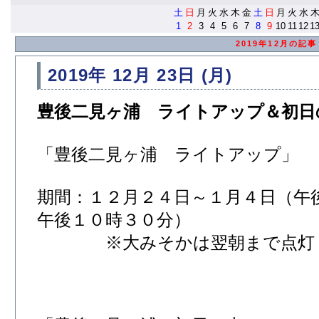
土
日
月
火
水
木
金
土
日
月
火
水
1
2
3
4
5
6
7
8
9
10
11
12
1
2019年12月の記事
2019年 12月 23日 (月)
豊後二見ヶ浦 ライトアップ＆初日
「豊後二見ヶ浦 ライトアップ」
期間：１２月２４日～１月４日（午
午後１０時３０分）
※大みそかは翌朝まで点灯