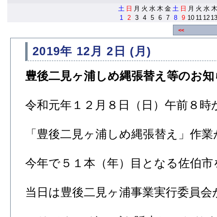
土
日
月
火
水
木
金
土
日
月
火
水
1
2
3
4
5
6
7
8
9
10
11
12
1
<<
2019年 12月 2日 (月)
豊後二見ヶ浦しめ縄張替え等のお知
令和元年１２月８日（日）午前８時
「豊後二見ヶ浦しめ縄張替え」作業
今年で５１本（年）目となる佐伯市
当日は豊後二見ヶ浦事業実行委員会