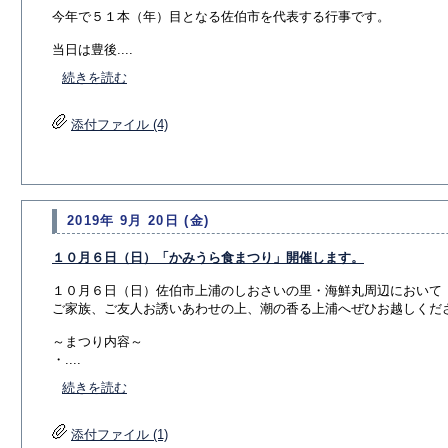
今年で５１本（年）目となる佐伯市を代表する行事です。
当日は豊後....
続きを読む
添付ファイル (4)
2019年 9月 20日 (金)
１０月６日（日）「かみうら食まつり」開催します。
１０月６日（日）佐伯市上浦のしおさいの里・海鮮丸周辺において
ご家族、ご友人お誘いあわせの上、潮の香る上浦へぜひお越しくだ
～まつり内容～
・....
続きを読む
添付ファイル (1)