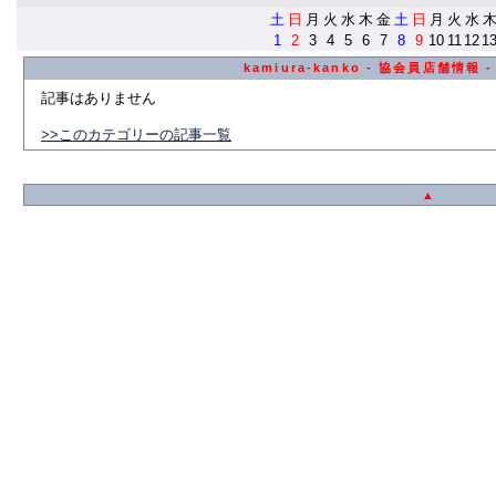
土
日
月
火
水
木
金
土
日
月
火
水
1
2
3
4
5
6
7
8
9
10
11
12
1
kamiura-kanko - 協会員店舗情報 
記事はありません
>>このカテゴリーの記事一覧
▲