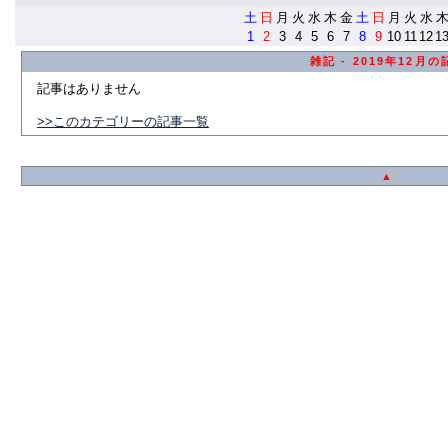
土
日
月
火
水
木
金
土
日
月
火
水
1
2
3
4
5
6
7
8
9
10
11
12
1
雑記 - 2019年12月の
記事はありません
>>このカテゴリーの記事一覧
▲