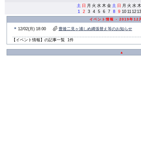
土
日
月
火
水
木
金
土
日
月
火
水
1
2
3
4
5
6
7
8
9
10
11
12
1
イベント情報 - 2019年1
■
12/02(月) 18:00
豊後二見ヶ浦しめ縄張替え等のお知らせ
【イベント情報】の記事一覧 1件
▲