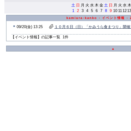
土
日
月
火
水
木
金
土
日
月
火
水
1
2
3
4
5
6
7
8
9
10
11
12
1
kamiura-kanko - イベント情報 
■
09/20(金) 13:25
１０月６日（日）「かみうら食まつり」開催
【イベント情報】の記事一覧 1件
▲