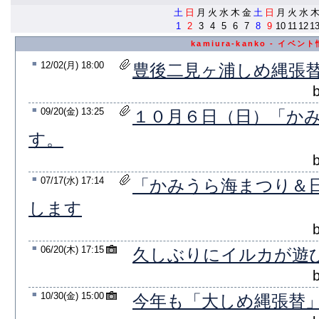
土
日
月
火
水
木
金
土
日
月
火
水
1
2
3
4
5
6
7
8
9
10
11
12
1
kamiura-kanko - イベ
■
12/02(月) 18:00
豊後二見ヶ浦しめ縄張
■
09/20(金) 13:25
１０月６日（日）「か
す。
■
07/17(水) 17:14
「かみうら海まつり＆
します
■
06/20(木) 17:15
久しぶりにイルカが遊
■
10/30(金) 15:00
今年も「大しめ縄張替